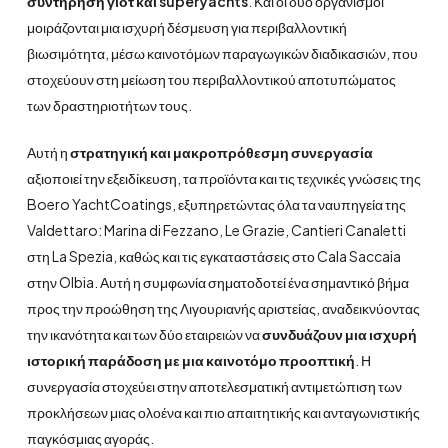
συντήρηση γιοτ και superyachts
. Και οι δύο οργανισμοί
μοιράζονται μια ισχυρή δέσμευση για περιβαλλοντική
βιωσιμότητα, μέσω καινοτόμων παραγωγικών διαδικασιών, που
στοχεύουν στη μείωση του περιβαλλοντικού αποτυπώματος
των δραστηριοτήτων τους.
Αυτή η
στρατηγική και μακροπρόθεσμη συνεργασία
αξιοποιεί την εξειδίκευση, τα προϊόντα και τις τεχνικές γνώσεις της
Boero YachtCoatings, εξυπηρετώντας όλα τα ναυπηγεία της
Valdettaro: Marina di Fezzano, Le Grazie, Cantieri Canaletti
στη La Spezia, καθώς και τις εγκαταστάσεις στο Cala Saccaia
στην Olbia. Αυτή η συμφωνία σηματοδοτεί ένα σημαντικό βήμα
προς την προώθηση της Λιγουριανής αριστείας, αναδεικνύοντας
την ικανότητα και των δύο εταιρειών να
συνδυάζουν μια ισχυρή
ιστορική παράδοση με μια καινοτόμο προοπτική
. Η
συνεργασία στοχεύει στην αποτελεσματική αντιμετώπιση των
προκλήσεων μιας ολοένα και πιο απαιτητικής και ανταγωνιστικής
παγκόσμιας αγοράς.