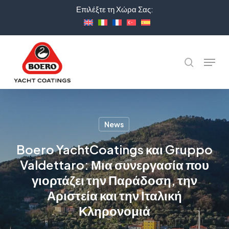
Skip
Επιλέξτε τη Χώρα Σας:
to
Close
main
Menu
content
Menu
Αναζήτηση
News
Boero YachtCoatings και Gruppo
Valdettaro: Μια συνεργασία που
γιορτάζει την Παράδοση, την
Αριστεία και την Ιταλική
Κληρονομιά