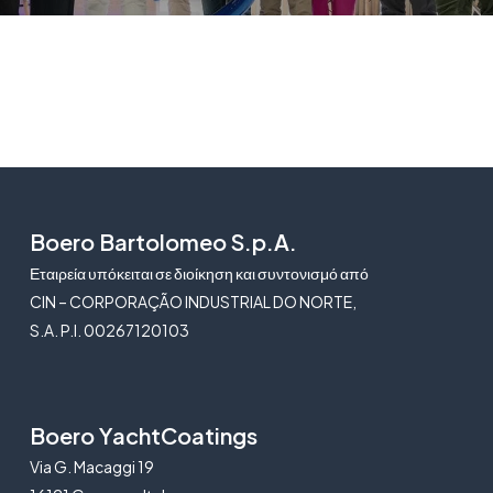
Boero Bartolomeo S.p.A.
Εταιρεία υπόκειται σε διοίκηση και συντονισμό από
CIN – CORPORAÇÃO INDUSTRIAL DO NORTE,
S.A. P.I. 00267120103
Boero YachtCoatings
Via G. Macaggi 19