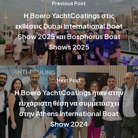
Previous Post
Η Boero YachtCoatings στις
εκθέσεις Dubai International Boat
Show 2025 και Bosphorus Boat
Shows 2025
Next Post
Η Boero YachtCoatings ήταν στην
ευχάριστη θέση να συμμετάσχει
στην Athens International Boat
Show 2024