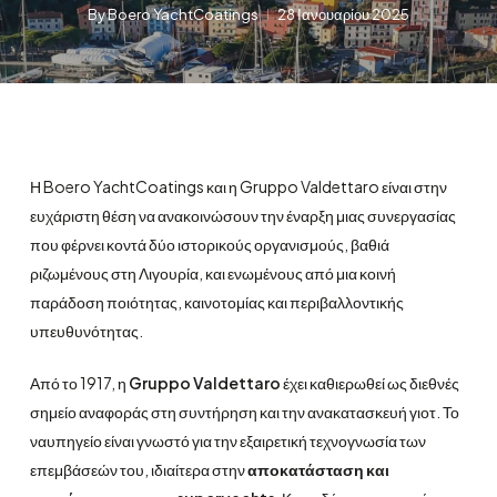
By
Boero YachtCoatings
28 Ιανουαρίου 2025
Η Boero YachtCoatings και η Gruppo Valdettaro είναι στην
ευχάριστη θέση να ανακοινώσουν την έναρξη μιας συνεργασίας
που φέρνει κοντά δύο ιστορικούς οργανισμούς, βαθιά
ριζωμένους στη Λιγουρία, και ενωμένους από μια κοινή
παράδοση ποιότητας, καινοτομίας και περιβαλλοντικής
υπευθυνότητας.
Από το 1917, η
Gruppo Valdettaro
έχει καθιερωθεί ως διεθνές
σημείο αναφοράς στη συντήρηση και την ανακατασκευή γιοτ. Το
ναυπηγείο είναι γνωστό για την εξαιρετική τεχνογνωσία των
επεμβάσεών του, ιδιαίτερα στην
αποκατάσταση και