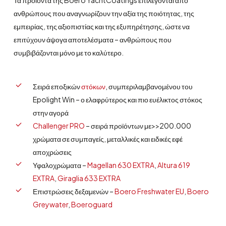
Τα προϊόντα της Boero YachtCoatings επιλέγονται από
ανθρώπους που αναγνωρίζουν την αξία της ποιότητας, της
εμπειρίας, της αξιοπιστίας και της εξυπηρέτησης, ώστε να
επιτύχουν άψογα αποτελέσματα – ανθρώπους που
συμβιβάζονται μόνο με το καλύτερο.
Σειρά εποξικών
στόκων
, συμπεριλαμβανομένου του
Epolight Win – ο ελαφρύτερος και πιο ευέλικτος στόκος
στην αγορά
Challenger PRO
– σειρά προϊόντων με>>200.000
χρώματα σε συμπαγείς, μεταλλικές και ειδικές εφέ
αποχρώσεις
Υφαλοχρώματα –
Magellan 630 EXTRA
,
Altura 619
EXTRA
,
Giraglia 633 EXTRA
Επιστρώσεις δεξαμενών –
Boero Freshwater EU
,
Boero
Greywater
,
Boeroguard