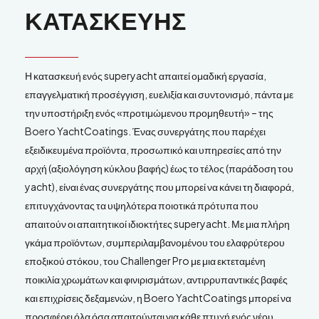
ΚΑΤΑΣΚΕΥΗΣ
Η κατασκευή ενός superyacht απαιτεί ομαδική εργασία,
επαγγελματική προσέγγιση, ευελιξία και συντονισμό, πάντα με
την υποστήριξη ενός «προτιμώμενου προμηθευτή» – της
Boero YachtCoatings. Ένας συνεργάτης που παρέχει
εξειδικευμένα προϊόντα, προσωπικό και υπηρεσίες από την
αρχή (αξιολόγηση κύκλου βαφής) έως το τέλος (παράδοση του
yacht), είναι ένας συνεργάτης που μπορεί να κάνει τη διαφορά,
επιτυγχάνοντας τα υψηλότερα ποιοτικά πρότυπα που
απαιτούν οι απαιτητικοί ιδιοκτήτες superyacht. Με μια πλήρη
γκάμα προϊόντων, συμπεριλαμβανομένου του ελαφρύτερου
εποξικού στόκου, του Challenger Pro με μια εκτεταμένη
ποικιλία χρωμάτων και φινιρισμάτων, αντιρρυπαντικές βαφές
και επιχρίσεις δεξαμενών, η Boero YachtCoatings μπορεί να
προσφέρει όλα όσα απαιτούνται για κάθε πτυχή ενός νέου