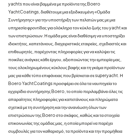
yachts που είναι βαμμένα με προϊόντα της Boero
YachtCoatings, διαθέτουμε μια εξειδικευμένη «Ομάδα
Συντήρησης» για την υποστήριξη των πελατών μας με μια
υπηρεσία φροντίδας για ολόκληρο τον κύκλο ζωής του yacht και
των επιστρώσεων. Η ομάδα μας είναι διαθέσιμη να υποστηρίξει
ιδιοκτήτες, καπετάνιους, διαχειριστικές εταιρείες, σχεδιαστές και
επιθεωρητές, παρέχοντας πληροφορίες για να καλύψει τις
ποικίλες ανάγκες κάθε έργου, αξιοποιώντας την εμπειρία μας,
τους ολοκληρωμένους κύκλους βαφής και τη γκάμα προϊόντων
μας για κάθε τύπο επιφάνειας που βρίσκεται σε superyacht. Η
Boero YachtCoatings προσφέρει σε όλα τα ναυπηγεία το
εγχειρίδιο συντήρησης Boero, το οποίο περιλαμβάνει όλες τις
απαραίτητες πληροφορίες για καπετάνιους και πληρώματα
σχετικά με τη συντήρηση και την ανανέωση όλων των
επιστρώσεων της Boero στο σκάφος, καθώς και τα στοιχεία
επικοινωνίας της ομάδας μας, η οποία μπορεί να παρέχει
συμβουλές για τον καθαρισμό, τα προϊόντα και την προμήθεια