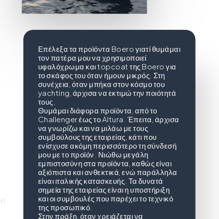
Επέλεξα τα προϊόντα Boero γιατί θυμάμαι
τον πατέρα μου να χρησιμοποιεί
υφαλόχρωμα και topcoat της Boero για
το σκάφος του όταν ήμουν μικρός. Στη
συνέχεια, όταν μπήκα στον κόσμο του
yachting, άρχισα να εκτιμώ την ποιότητά
τους.
Θυμάμαι διάφορα προϊόντα, από το
Challenger έως το Altura. Έπειτα, άρχισα
να γνωρίζω και να μιλάω με τους
συμβούλους της εταιρείας, κάτι που
ενίσχυσε ακόμη περισσότερο τη σύνδεσή
μου με το προϊόν. Νιώθω μεγάλη
εμπιστοσύνη στα προϊόντα, καθώς είναι
αξιόπιστα και ανθεκτικά, ενώ παράλληλα
είναι ιταλικής κατασκευής. Τα δυνατά
σημεία της εταιρείας είναι η υποστήριξη
και οι συμβουλές που παρέχει το τεχνικό
rl
της προσωπικό.
Στην πράξη, όταν χρειάζεται να