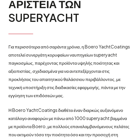
ΑΡΙΣΤΕΙΑ
ΤΩΝ
SUPERYACHT
Για περισσότερα από σαράντα χρόνια, η Boero YachtCoatings
αποτελεί συνεργάτη κορυφαίων ναυπηγείων superyacht
παγκοσμίως, παρέχοντας προϊόντα υψηλής ποιότητας και
αξιοπιστίας, σχεδιασμένα για να αντεπεξέρχονται στις
προκλήσεις του απαιτητικού θαλάσσιου περιβάλλοντος, με
τεχνική υποστήριξη στις διαδικασίες εφαρμογής, πάντα με την
εγγύηση των επιδόσεών μας.
Η Boero YachtCoatings διαθέτει έναν διαρκώς αυξανόμενο
κατάλογο αναφορών με πάνω από 1000 superyacht βαμμένα
με προϊόντα Boero, με πολλούς επαναλαμβανόμενους πελάτες
που εκτιμούν τόσο την ποιότητα όσο και την προσοχή στη