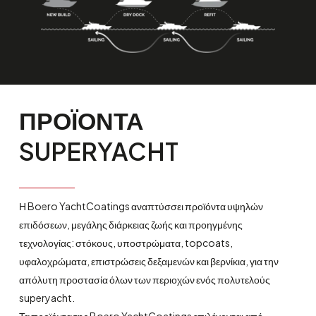
ΠΡΟΪΟΝΤΑ
SUPERYACHT
Η Boero YachtCoatings αναπτύσσει προϊόντα υψηλών
επιδόσεων, μεγάλης διάρκειας ζωής και προηγμένης
τεχνολογίας: στόκους, υποστρώματα, topcoats,
υφαλοχρώματα, επιστρώσεις δεξαμενών και βερνίκια, για την
απόλυτη προστασία όλων των περιοχών ενός πολυτελούς
superyacht.