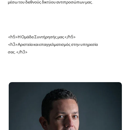
μέσω του διεθνούς δικτύου αντιπροσώπων μας.
<h5>Η Ομάδα Συντήρησής μας</h5>
<h3>Αριστεία και επαγγελματισμός στην υπηρεσία
σας.</h3>