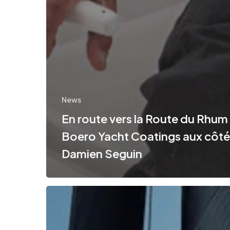
News
En route vers la Route du Rhum
Boero Yacht Coatings aux côté
Damien Seguin
Au-
delà
de