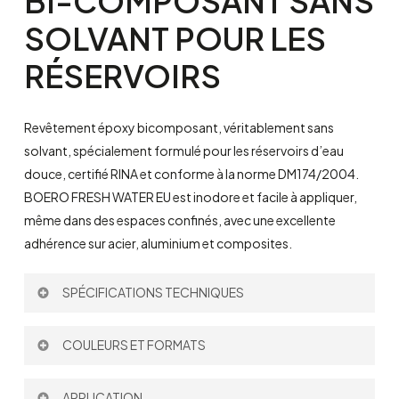
BI-COMPOSANT
SANS
SOLVANT
POUR
LES
RÉSERVOIRS
Revêtement époxy bicomposant, véritablement sans
solvant, spécialement formulé pour les réservoirs d’eau
douce, certifié RINA et conforme à la norme DM174/2004.
BOERO FRESH WATER EU est inodore et facile à appliquer,
même dans des espaces confinés, avec une excellente
adhérence sur acier, aluminium et composites.
SPÉCIFICATIONS TECHNIQUES
Rendement Théorique:
à 160 µm: 6,3 m
/l
COULEURS ET FORMATS
²
Diluant:
693 – uniquement pour le nettoyage
Rapport de Mélange par volume:
5:1
Couleur:
APPLICATION