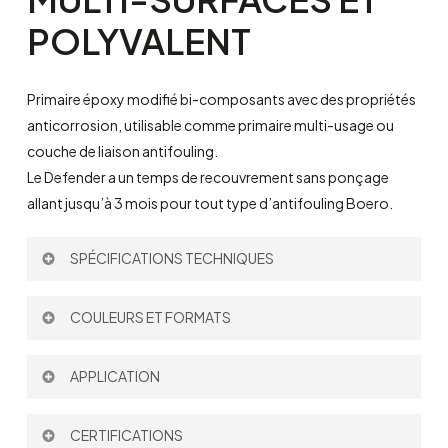
POLYVALENT
Primaire époxy modifié bi-composant
s
avec des propriétés
anticorrosion, utilisable comme primaire multi-usage ou
couche de liaison antif
o
uling.
Le
Defender a un temps de recouvrement sans ponçage
allant jusqu’à 3 mois pour tout type d’antifouling Boero.
SPÉCIFICATIONS TECHNIQUES
Rendement Théorique:
100 µm – 5,5 m
/l
COULEURS ET FORMATS
2
Diluant:
693
Rapport de Mélange par volume:
3: 1
Couleur:
APPLICATION
Pinceau
CERTIFICATIONS