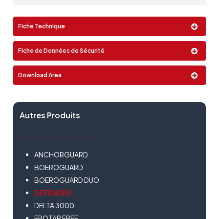
Rouleau
Format:
Spray
LFS MED Classe II
Fiche Technique
Airless
0,75 Lt
2,5 Lt
10 Lt
Fiche de Données de Sécurité
Download Area
Autres Produits
ANCHORGUARD
BOEROGUARD
BOEROGUARD DUO
DEFENDER
DELTA 3000
EPOTAR FREE