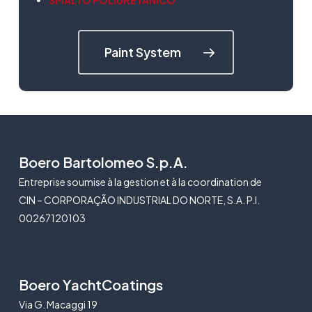
SMALTO POLIURETANICO
Paint System
Boero Bartolomeo S.p.A.
Entreprise soumise à la gestion et à la coordination de
CIN – CORPORAÇÃO INDUSTRIAL DO NORTE, S.A. P.I.
00267120103
Boero YachtCoatings
Via G. Macaggi 19