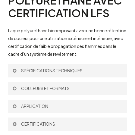
POLYURÉTHANE
AVEC
CERTIFICATION
LFS
Laque polyuréthane bicomposant avec une bonne rétention
de couleur pour une utilisation extérieure et intérieure, avec
certification de faible propagation des flammes dans le
cadre d’un système de revêtement.
SPÉCIFICATIONS TECHNIQUES
Rendement Théorique:
à 50 μm: 10 m
/l
COULEURS ET FORMATS
²
Diluant:
P696
|
P698
Rapport de Mélange par volume:
4:1
Couleur:
APPLICATION
Pinceau
CERTIFICATIONS
Rouleau