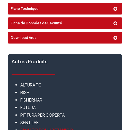
Format:
Spray
LFS MED Classe II
Fiche Technique
Airless
20Lt
Fiche de Données de Sécurité
Download Area
Autres Produits
ALTURA TC
BISE
FISHERMAR
FUTURA
PITTURA PER COPERTA
SENTILAK