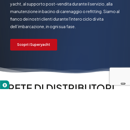
yacht, al supporto post-vendita durante il servizio, alla
manutenzione in bacino di carenaggio o refitting. Siamo al
fianco dei nostri clienti durante l'intero ciclo di vita
dell’imbarcazione, in ogni sua fase.
Scopri i Superyacht
RETE
DI
DISTRIBUTORI
Boero YachtCoatings dispone di una rete specializzata di
rivenditori nelle principali località nautiche, ciascuno dei quali
offre i più alti standard di servizio, stock e supporto per il