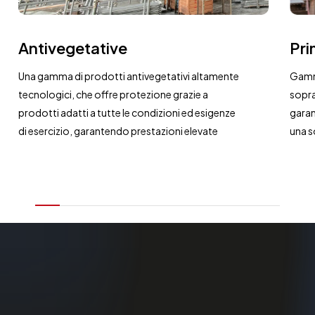
Antivegetative
Pri
Una gamma di prodotti antivegetativi altamente
Gamma
tecnologici, che offre protezione grazie a
sopra
prodotti adatti a tutte le condizioni ed esigenze
garan
di esercizio, garantendo prestazioni elevate
una s