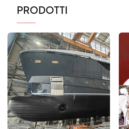
PRODOTTI
Daily
anti-
aging
cream