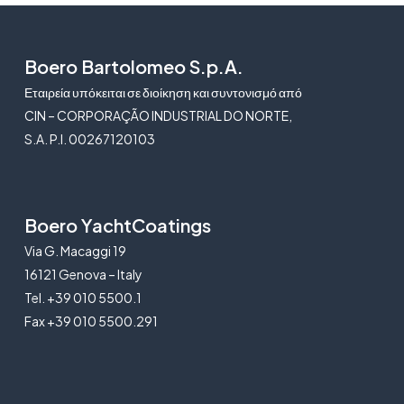
Boero Bartolomeo S.p.A.
Εταιρεία υπόκειται σε διοίκηση και συντονισμό από
CIN – CORPORAÇÃO INDUSTRIAL DO NORTE,
S.A. P.I. 00267120103
Boero YachtCoatings
Via G. Macaggi 19
16121 Genova – Italy
Tel. +39 010 5500.1
Fax +39 010 5500.291