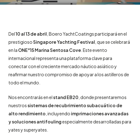
Del
10 al 13
de abril
, Boero YachtCoatings participará en el
prestigioso
Singapore Yachting Festival
, que se celebrará
en la
ONE°15 Marina Sentosa Cove
. Este evento
internacional representa una plataforma clave para
conectar con el creciente mercado náutico asiático y
reafirmar nuestro compromiso de apoyar a los astilleros de
todo el mundo.
Nos encontrarás en el
stand EB20
, donde presentaremos
nuestros
sistemas de recubrimiento subacuático de
alto rendimiento
, incluyendo
imprimaciones avanzadas
y soluciones antifouling
especialmente desarrolladas para
yates y superyates.