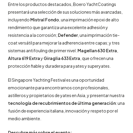
Entre los productos destacados, Boero YachtCoatings
presentará una selección de sus soluciones más avanzadas,
incluyendo
Mistral Fondo
, una imprimación epoxi de alto
rendimiento que garantiza una excelente adhesión y
resistencia a la corrosión;
Defender
, una imprimación tie-
coat versátil para mejorar la adherencia entre capas; y tres
sistemas antifouling de primer nivel:
Magellan 630 Extra
,
Altura 619 Extra
y
Giraglia 633 Extra
, que ofrecen una
protección fiable y duradera para yates y superyates.
El Singapore Yachting Festival es una oportunidad
emocionante para encontrarnos con profesionales,
astilleros y propietarios de yates en Asia, y presentar nuestra
tecnología de recubrimientos de última generación
: una
fusión de experiencia italiana, innovación y respeto por el
medio ambiente.
Descubre más sobre el evento: