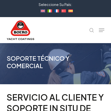
Skip
Seleccione Su País:
to
Close
main
Menu
content
Menu
Buscar
SOPORTE TÉCNICO Y
COMERCIAL
SERVICIO
AL
CLIENTE
Y
SOPORTE
IN
SITU
DE