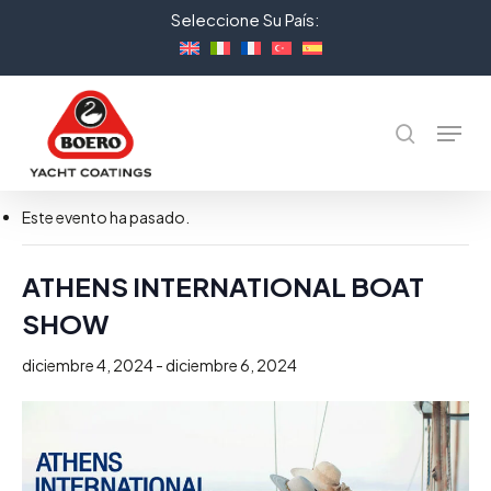
Skip
Seleccione Su País:
to
Close
main
Menu
content
Menu
Buscar
« Todos los Eventos
Este evento ha pasado.
ATHENS INTERNATIONAL BOAT
SHOW
diciembre 4, 2024
-
diciembre 6, 2024