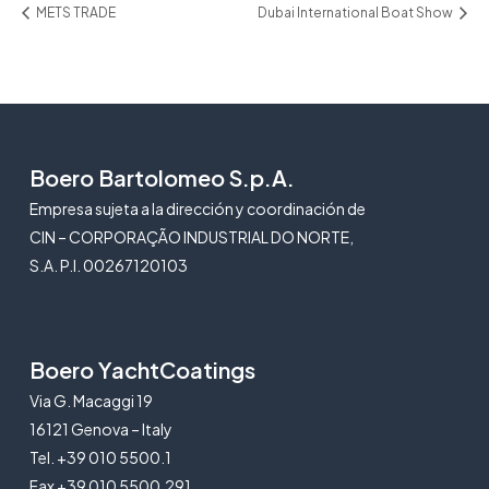
METS TRADE
Dubai International Boat Show
Boero Bartolomeo S.p.A.
Empresa sujeta a la dirección y coordinación de
CIN – CORPORAÇÃO INDUSTRIAL DO NORTE,
S.A. P.I. 00267120103
Boero YachtCoatings
Via G. Macaggi 19
16121 Genova – Italy
Tel. +39 010 5500.1
Fax +39 010 5500.291