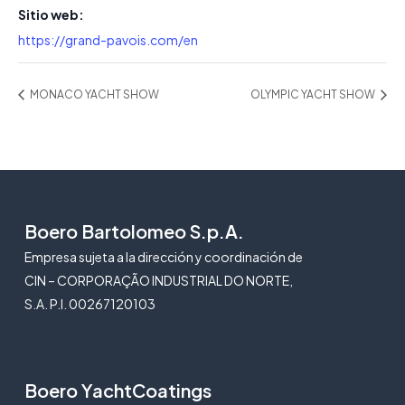
Sitio web:
https://grand-pavois.com/en
MONACO YACHT SHOW
OLYMPIC YACHT SHOW
Boero Bartolomeo S.p.A.
Empresa sujeta a la dirección y coordinación de
CIN – CORPORAÇÃO INDUSTRIAL DO NORTE,
S.A. P.I. 00267120103
Boero YachtCoatings