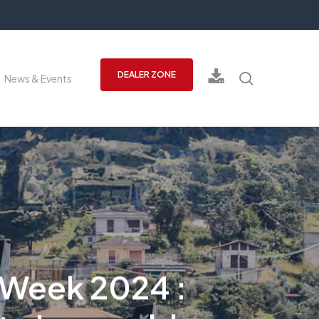
recherch
DEALER ZONE
News & Events
g Week 2024 :