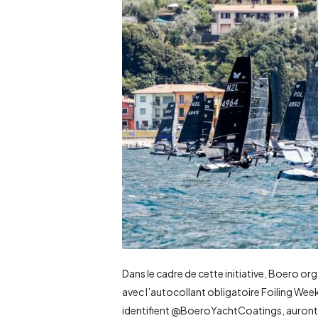
Dans le cadre de cette initiative, Boero o
avec l’autocollant obligatoire Foiling We
identifient @BoeroYachtCoatings, auront 