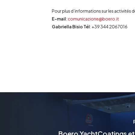
Pour plus d’informations sur les activités 
E-mail
:
comunicazione@boero.it
Gabriella Bisio Tél
: +39 344 2067016
Boero YachtCoatings et