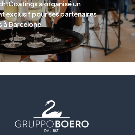
htCoatings a organisé un
 exclusif pour ses partenaires
 à Barcelone