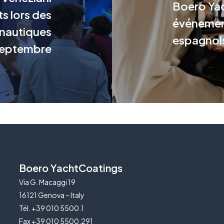
Boero Yac
s lors des
événement
 nautiques
espagnols
 Septembre
Boero YachtCoatings
Via G. Macaggi 19
16121 Genova – Italy
Tél. +39 010 5500.1
Fax +39 010 5500.291