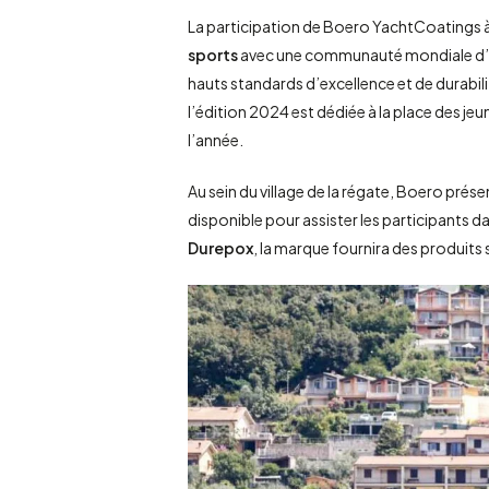
La participation de Boero YachtCoatings 
sports
avec une communauté mondiale d’en
hauts standards d’excellence et de durabili
l’édition 2024 est dédiée à la place des jeu
l’année.
Au sein du village de la régate, Boero prés
disponible pour assister les participants d
Durepox
, la marque fournira des produit