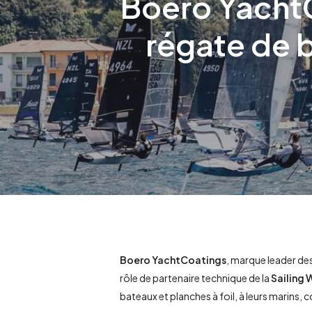
Boero YachtC
régate de b
Appuyez sur Entrée pour rechercher ou sur ESC pour fe
Boero YachtCoatings
, marque leader des
rôle de partenaire technique de la
Sailing
bateaux et planches à foil, à leurs marins,