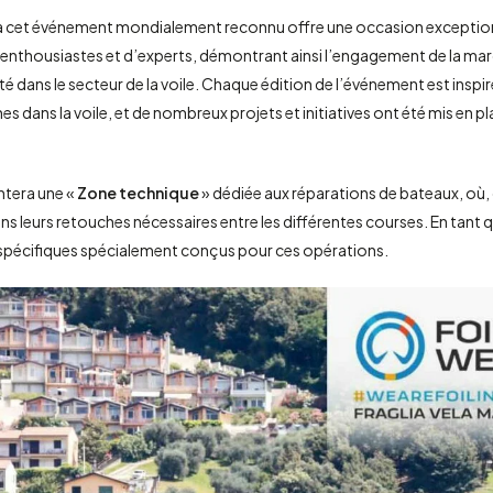
à cet événement mondialement reconnu offre une occasion exception
thousiastes et d’experts, démontrant ainsi l’engagement de la marq
té dans le secteur de la voile. Chaque édition de l’événement est insp
nes dans la voile, et de nombreux projets et initiatives ont été mis en p
entera une «
Zone technique
» dédiée aux réparations de bateaux, où, 
ans leurs retouches nécessaires entre les différentes courses. En tant 
s spécifiques spécialement conçus pour ces opérations.