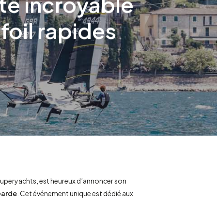
te incroyable
foil rapides
t superyachts, est heureux d’annoncer son
 Garde
. Cet événement unique est dédié aux