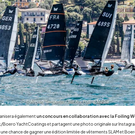
rganisera également
un concours en collaboration avec la Foiling 
ek/Boero YachtCoatings et partagent une photo originale sur Instagr
une chance de gagner une édition limitée de vêtements SLAM et Boe