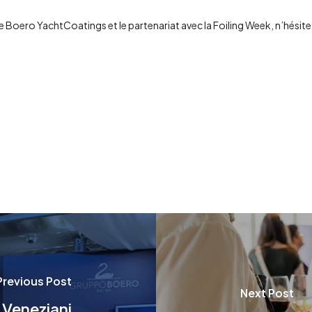
de Boero YachtCoatings et le partenariat avec la Foiling Week, n’hésit
Previous Post
Next Post
 Veneziani