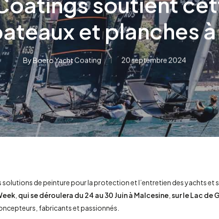
oatings soutient cet
ateaux et planches à 
rmer.
By
Boero Yacht Coating
20 septembre 2024
 solutions de peinture pour la protection et l’entretien des yachts e
 Week
,
qui se déroulera du 24 au 30 Juin à Malcesine
,
sur le Lac de
 concepteurs, fabricants et passionnés.