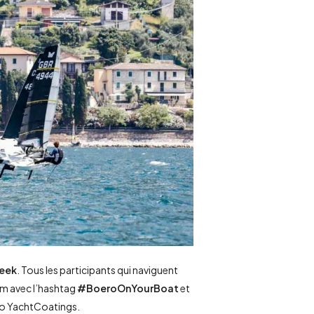
Week
. Tous les participants qui naviguent
am avec l’hashtag
#BoeroOnYourBoat
et
ro YachtCoatings.