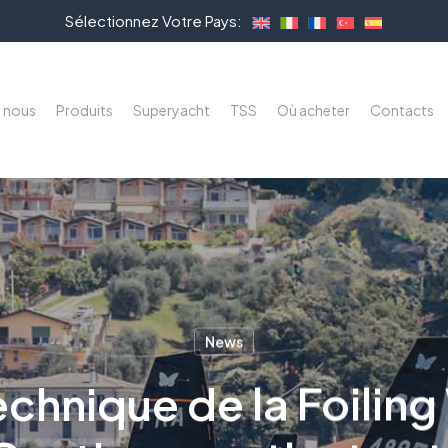
Sélectionnez Votre Pays:
e nous
Produits
Superyacht
TSS
Où acheter
Contacts
News
echnique de la Foilin