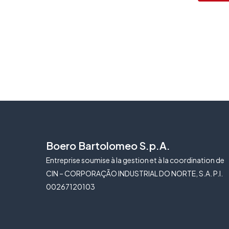
Boero Bartolomeo S.p.A.
Entreprise soumise à la gestion et à la coordination de
CIN – CORPORAÇÃO INDUSTRIAL DO NORTE, S.A. P.I.
00267120103