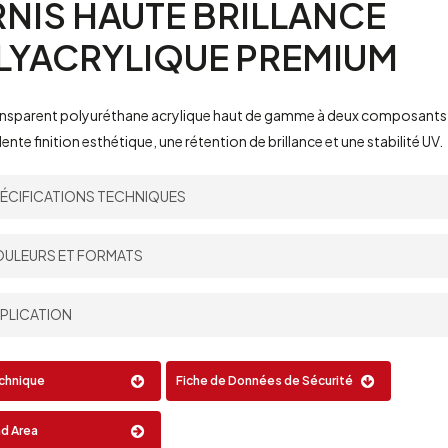
RNIS
HAUTE
BRILLANCE
LYACRYLIQUE
PREMIUM
ransparent polyuréthane acrylique haut de gamme à deux composants,
ente finition esthétique, une rétention de brillance et une stabilité UV.
ÉCIFICATIONS TECHNIQUES
endement Théorique:
50 μm – 10 m
/l
ULEURS ET FORMATS
²
iluant:
P698
|
P697
apport de Mélange par volume:
2:1
r:
Format:
PLICATION
5 Lt
istolet à gravité
echnique
Fiche de Données de Sécurité
ressurisé
d Area