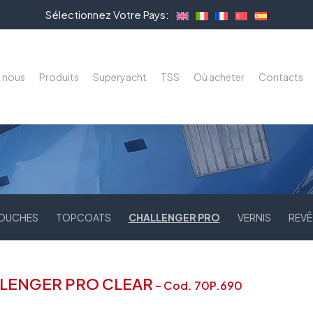
Sélectionnez Votre Pays:
e nous
Produits
Superyacht
TSS
Où acheter
Contacts
OUCHES
TOPCOATS
CHALLENGER PRO
VERNIS
REVÊ
rmer.
LENGER PRO CLEAR
– Cod. 70P.690