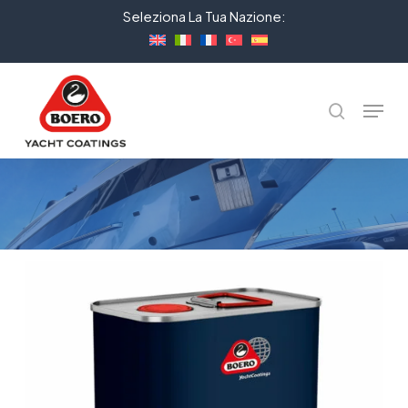
Skip
Seleziona La Tua Nazione:
to
Close
main
Menu
content
Menu
cerca