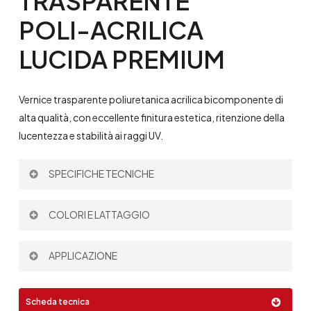
TRASPARENTE
POLI-ACRILICA
LUCIDA
PREMIUM
Vernice trasparente poliuretanica acrilica bicomponente di
alta qualità, con eccellente finitura estetica, ritenzione della
lucentezza e stabilità ai raggi UV.
SPECIFICHE TECNICHE
Resa teorica:
50 µm – 10 m
/l
COLORI E LATTAGGIO
2
Diluente:
P698
|
P697
Rapporto di miscelazione in volume:
2:1
Colore:
APPLICAZIONE
Pistola a gravità
Scheda tecnica