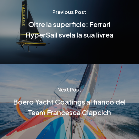
Previous Post
Oltre la superficie: Ferrari
HyperSail svela la sua livrea
Next Post
Boero Yacht Coatings al fianco del
Team Francesca Clapcich