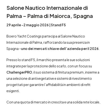
Salone Nautico Internazionale di
Palma
– Palma di Maiorca, Spagna
29 aprile -2 maggio 2026 | Stand F5
Boero Yacht Coatings partecipa al Salone Nautico
Internazionale di Palma, rafforzando la sua presenza in
Spagna –
uno dei mercati chiave dell’azienda per il 2026
.
Presso lo stand F5, il marchio presenta le sue soluzioni
integrate per la protezione dello scafo, con un focus su
ChallengerPRO
, il suo sistema di finitura premium, insieme a
una selezione di antivegetative e sistemi di rivestimento
progettati per garantire l’affidabilità in ambienti di refit
esigenti.
Con una quota di mercato in crescita e una solida rete locale,