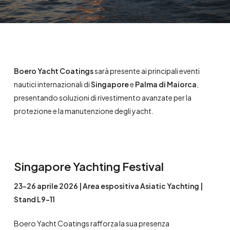
Boero Yacht Coatings
sarà presente ai principali eventi
nautici internazionali di
Singapore
e
Palma di Maiorca
,
presentando soluzioni di rivestimento avanzate per la
protezione e la manutenzione degli yacht.
Singapore Yachting Festival
23-26 aprile 2026 | Area espositiva Asiatic Yachting |
Stand L9-11
Boero Yacht Coatings rafforza la sua presenza