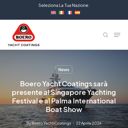
Skip
Seleziona La Tua Nazione:
to
Close
main
Menu
content
Menu
cerca
News
Boero Yacht Coatings sarà
presente al Singapore Yachting
Festival e al Palma International
Boat Show
By
Boero Yacht Coatings
22 Aprile 2026