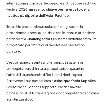
internazionale con la partecipazione al Singapore Yachting
Festival 2026,
un evento chiave per il mercato della
nautica da diporto dell’Asia-Pacifico
.
Il marchio presenta le sue soluzioni integrate per la
protezione e le prestazioni dello scafo, con un’attenzione
particolare a
ChallengerPRO
, il sistema di finitura premium
progettato per offrire qualità estetica e prestazioni
durature.
L’esposizione presenta anche i principali sistemi di
antivegetativa e di finitura, progettati per garantire
l’affidabilità anche nelle difficili condizioni tropicali.
Attraverso il suo partner locale
Asiatique Yacht Supplies
,
Boero Yacht Coatings supporta i cantieri navali e i
professionisti di tutta la regione con competenze tecniche e
assistenza in loco.