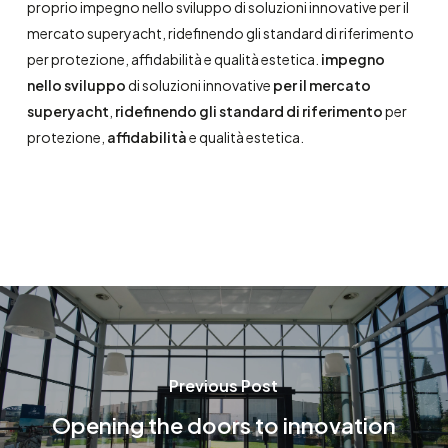
proprio impegno nello sviluppo di soluzioni innovative per il
mercato superyacht, ridefinendo gli standard di riferimento
per protezione, affidabilità e qualità estetica.
impegno
nello sviluppo
di soluzioni innovative
per il mercato
superyacht
,
ridefinendo gli standard di riferimento
per
protezione,
affidabilità
e qualità estetica.
Previous Post
Opening the doors to innovation