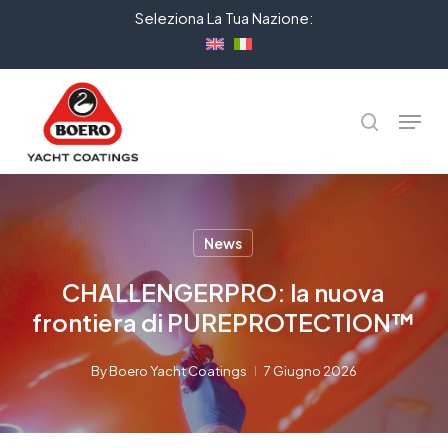
Skip
Seleziona La Tua Nazione:
to
Close
main
Menu
content
Menu
cerca
News
CHALLENGERPRO: la nuova
frontiera di PUREPROTECTION™
By
Boero Yacht Coatings
7 Giugno 2026