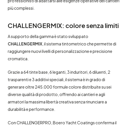
professionisti di adattarsi alle esigenze operative dei cantieri
più complessi.
CHALLENGERMIX: colore senza limiti
A supporto della gamma è stato sviluppato
CHALLENGERMIX
, il sistema tintometrico che permette di
raggiungere nuovi livelli di personalizzazione e precisione
cromatica.
Grazie a 64 tinte base, 6 leganti, 3 induritori, 6 diluenti, 2
trasparenti e 3 additivi speciali, il sistema è in grado di
generare oltre 245.000 formule colore distribuite su sei
diverse qualità di prodotto, offrendo ai cantieri e agli
armatori la massima libertà creativa senza rinunciare a
durabilità e performance.
Con CHALLENGERPRO, Boero Yacht Coatings conferma il