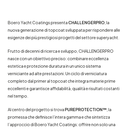
Boero Yacht Coatings presenta
CHALLENGERPRO
, la
nuova generazione di topcoat sviluppata per rispondere alle
esigenze dei più prestigiosi progetti del settore superyacht.
Frutto di decenni di ricerca e sviluppo, CHALLENGERPRO
nasce con un obiettivo preciso: combinare eccellenza
estetica e protezione duratura in un unico sistema
verniciante ad alte prestazioni. Un ciclo di verniciatura
completo dal primer al topcoat che integra materie prime
eccellenti e garantisce affidabilità, qualità e risultati costanti
nel tempo.
Al centro del progetto si trova
PUREPROTECTION™
, la
promessa che definisce l’intera gamma e che sintetizza
l’approccio di Boero Yacht Coatings: offrire non solo una