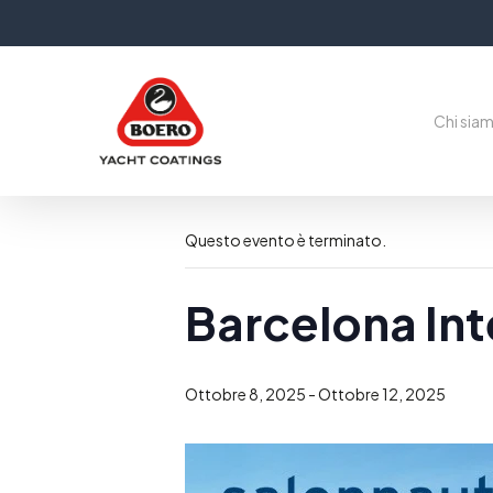
Skip
to
main
content
Chi sia
« Tutti gli Eventi
Questo evento è terminato.
Barcelona In
Premi Invio per cercare o ESC per chiudere
Ottobre 8, 2025
-
Ottobre 12, 2025