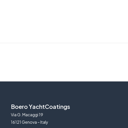
Boero YachtCoatings
Via G. Macaggi 19
16121 Genova – Italy