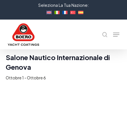
Skip
Seleziona La Tua Nazione:
to
Close
main
Menu
content
Menu
cerca
« Tutti gli Eventi
Salone Nautico Internazionale di
Genova
Ottobre 1
-
Ottobre 6