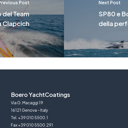
Previous Post
Next Post
o del Team
SP80 e Bo
 Clapcich
della per
Boero YachtCoatings
Via G. Macaggi 19
16121 Genova – Italy
Tel. +39 010 5500.1
Fax +39 010 5500.291