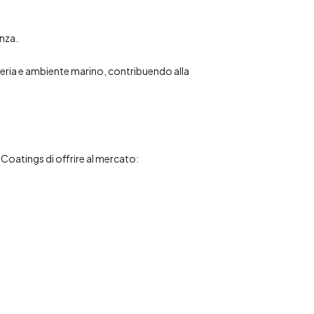
nza.
egneria e ambiente marino, contribuendo alla
Coatings di offrire al mercato: