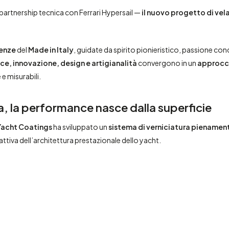
partnership tecnica con Ferrari Hypersail —
il nuovo progetto di vel
lenze
del
Made in Italy
, guidate da spirito pionieristico, passione co
e, innovazione, design e artigianalità
convergono in un
approcci
 e misurabili.
 la performance nasce dalla superficie
Yacht Coatings
ha sviluppato un
sistema di verniciatura pienamen
attiva dell’architettura prestazionale dello yacht.