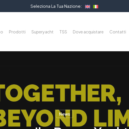
Seleziona La Tua Nazione:
mo
Prodotti
Superyacht
TSS
Dove acquistare
Contatti
News