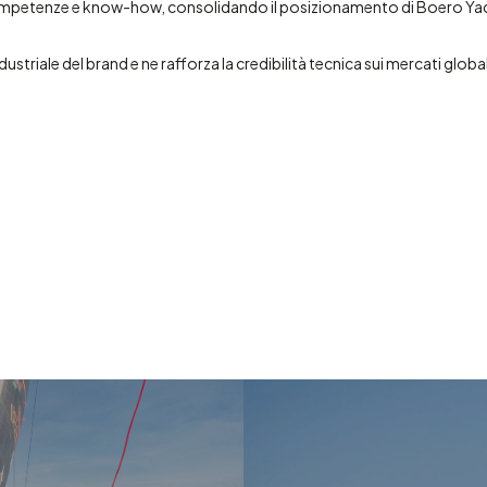
competenze e know-how, consolidando il posizionamento di Boero Ya
striale del brand e ne rafforza la credibilità tecnica sui mercati global