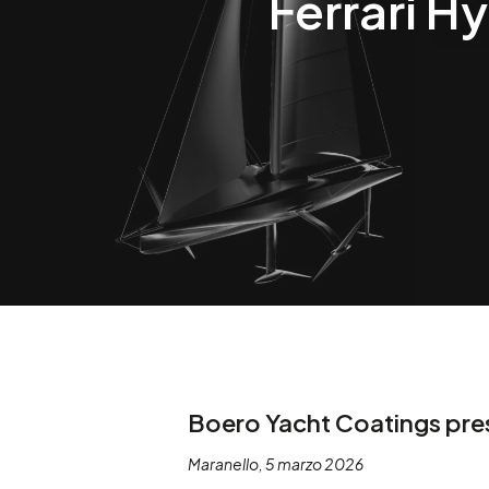
Ferrari H
Premi Invio per cercare o ESC per chiudere
Boero Yacht Coatings pres
Maranello, 5 marzo 2026