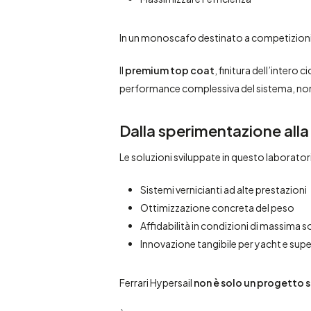
In un monoscafo destinato a competizioni
Il
premium top coat
, finitura dell’intero
performance complessiva del sistema, non 
Dalla sperimentazione all
Le soluzioni sviluppate in questo laborato
Sistemi vernicianti ad alte prestazioni
Ottimizzazione concreta del peso
Affidabilità in condizioni di massima s
Innovazione tangibile per yacht e sup
Ferrari Hypersail
non è solo un progetto 