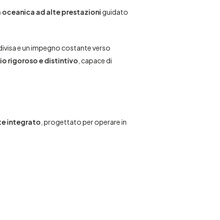
a oceanica ad alte prestazioni
guidato
ndivisa e un impegno costante verso
o rigoroso e distintivo
, capace di
te integrato
, progettato per operare in