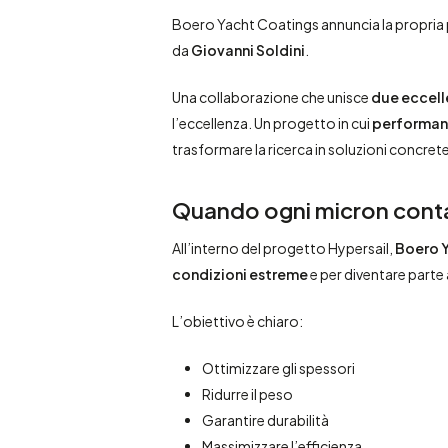
Boero Yacht Coatings annuncia la propria 
da
Giovanni Soldini
.
Una collaborazione che unisce
due eccel
l’eccellenza. Un progetto in cui
performanc
trasformare la ricerca in soluzioni concrete
Quando ogni micron conta,
All’interno del progetto Hypersail,
Boero 
condizioni estreme
e per diventare parte 
L’obiettivo è chiaro:
Ottimizzare gli spessori
Ridurre il peso
Garantire durabilità
Massimizzare l’efficienza