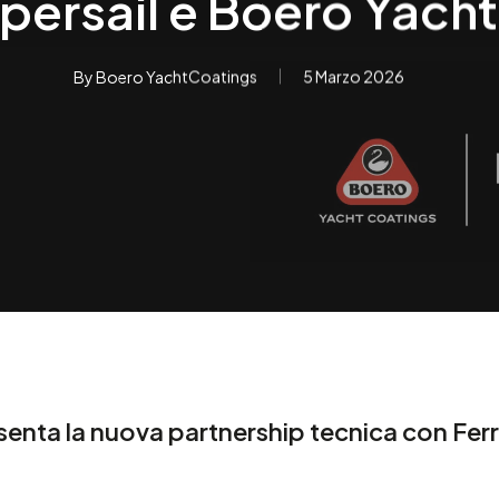
ypersail e Boero Yach
By
Boero YachtCoatings
5 Marzo 2026
enta la nuova partnership tecnica con
Ferr