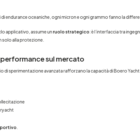
 di endurance oceaniche, ogni micron e ogni grammo fanno la differe
 ciclo applicativo, assume un
ruolo strategico
: è l’interfaccia tra ing
solo alla protezione.
a performance sul mercato
rio di sperimentazione avanzata rafforzano la capacità di Boero Yacht 
ollecitazione
eryacht
sportivo
.