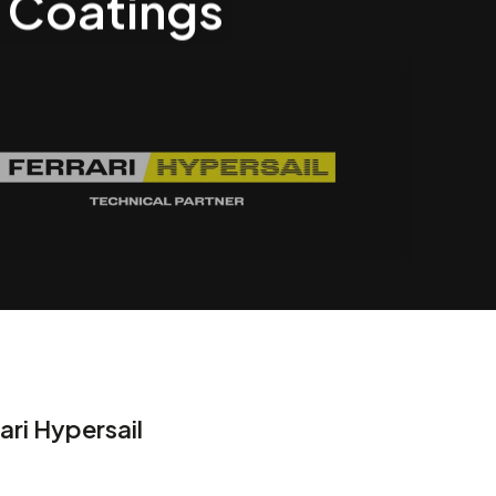
t Coatings
ari Hypersail