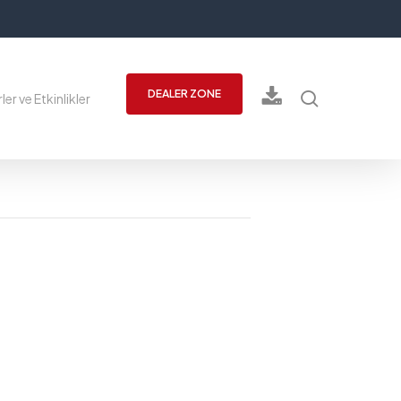
ara
DEALER ZONE
er ve Etkinlikler