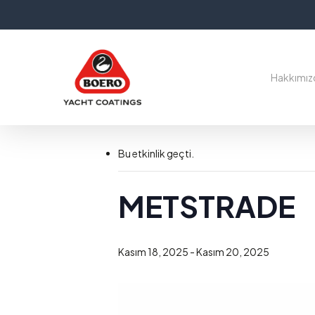
Skip
to
main
content
Hakkımız
« Tüm Etkinlikler
Bu etkinlik geçti.
METSTRADE
Kasım 18, 2025
-
Kasım 20, 2025
Aramak için Enter'a basın veya kapatmak için ESC tuşun