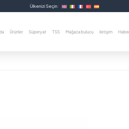
Ülkenizi Seçin:
da
Ürünler
Süperyat
TSS
Mağaza bulucu
iletişim
Haberl
a basın