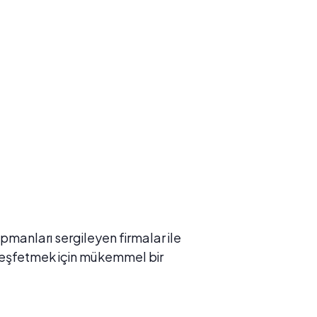
pmanları sergileyen firmalar ile
i keşfetmek için mükemmel bir