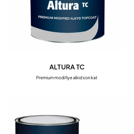
ALTURA
TC
ALTURA TC
Premium modifiye alkid son kat
BISE