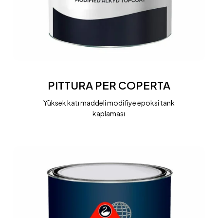
PITTURA
PER
PITTURA PER COPERTA
COPERTA
Yüksek katı maddeli modifiye epoksi tank
kaplaması
SENTILAK