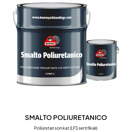
SMALTO
POLIURETANICO
SMALTO POLIURETANICO
Poliüretan son kat (LFS sertifikalı)