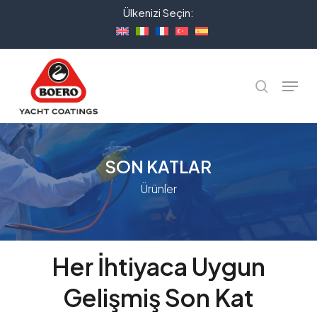
Skip
Ülkenizi Seçin:
to
Close
main
Menu
content
Menu
ara
SON KATLAR
Ürünler
Her
İhtiyaca
Uygun
Gelişmiş
Son
Kat