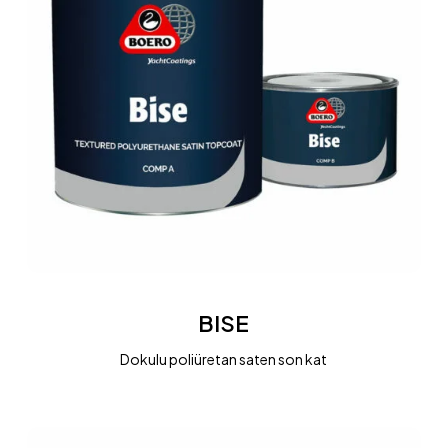
BISE
BISE
Dokulu poliüretan saten son kat
FISHERMAR