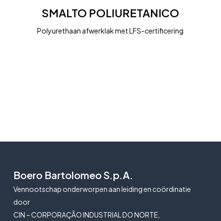
POLIURETANICO
SMALTO POLIURETANICO
Polyurethaan afwerklak met LFS-certificering
Boero Bartolomeo S.p.A.
Vennootschap onderworpen aan leiding en coördinatie
door
CIN – CORPORAÇÃO INDUSTRIAL DO NORTE,