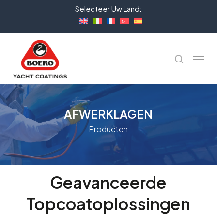
Skip
Selecteer Uw Land:
to
Close
main
Menu
content
Menu
Zoeken
AFWERKLAGEN
Producten
Geavanceerde
Topcoatoplossingen