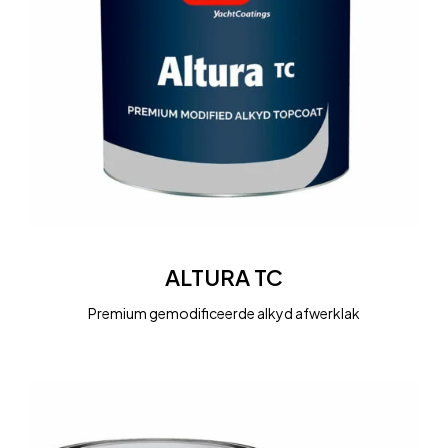
ALTURA
TC
ALTURA TC
Premium gemodificeerde alkyd afwerklak
BISE