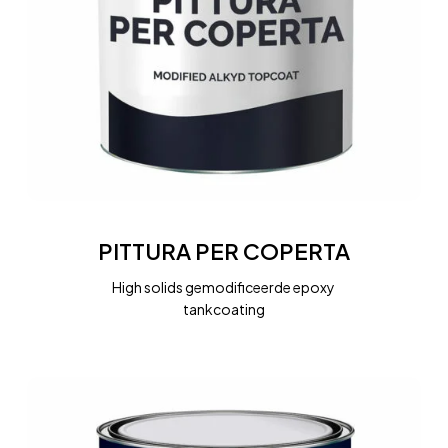
PITTURA
PER
PITTURA PER COPERTA
COPERTA
High solids gemodificeerde epoxy
tankcoating
SENTILAK