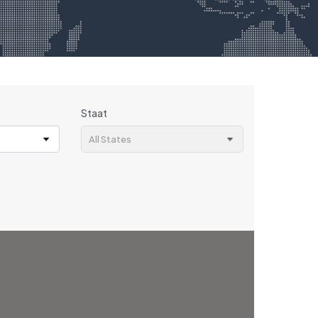
Staat
All States