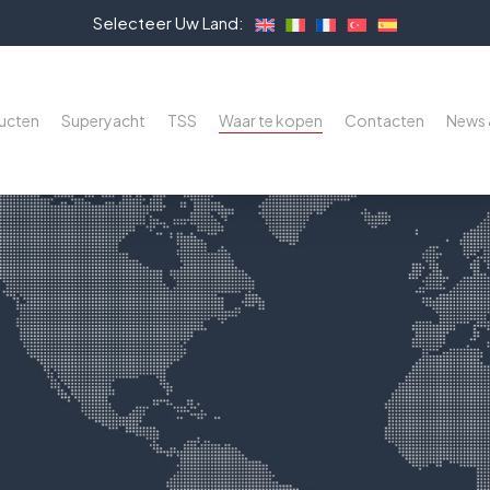
Selecteer Uw Land:
ucten
Superyacht
TSS
Waar te kopen
Contacten
News 