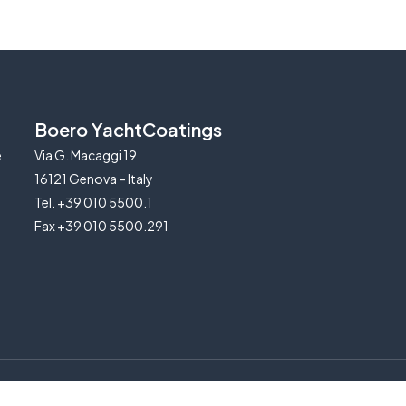
Boero YachtCoatings
e
Via G. Macaggi 19
16121 Genova – Italy
Tel. +39 010 5500.1
Fax +39 010 5500.291
icy
|
Cookie Policy
|
Legal Notice
|
Dichiarazione di accessibilità