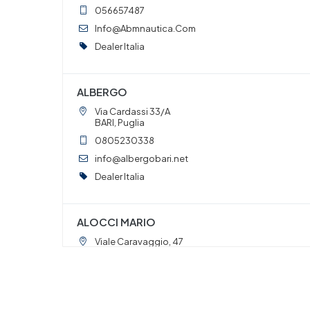
056657487
Info@Abmnautica.Com
Dealer Italia
ALBERGO
Via Cardassi 33/A
BARI, Puglia
0805230338
info@albergobari.net
Dealer Italia
ALOCCI MARIO
Viale Caravaggio, 47
PORTO ERCOLE, Toscana
0564833901
aloccimario@aloccimario.com
Dealer Italia