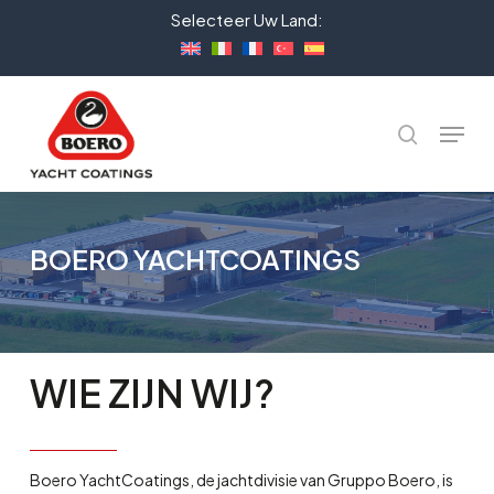
Skip
Selecteer Uw Land:
to
Close
main
Menu
content
Menu
Zoeken
BOERO YACHTCOATINGS
WIE
ZIJN
WIJ?
Boero YachtCoatings, de jachtdivisie van Gruppo Boero, is