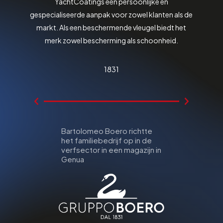
YachtCoatings een persoonlijke en
gespecialiseerde aanpak voor zowel klanten als de
markt. Als een beschermende vleugel biedt het
merk zowel bescherming als schoonheid.
1831
Bartolomeo Boero richtte
De fabrie
het familiebedrijf op in de
en verhuis
verfsector in een magazijn in
Albaro
Genua