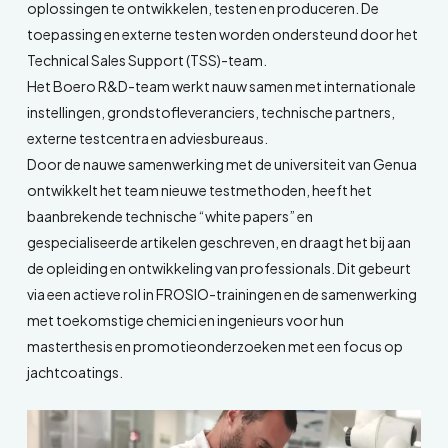
oplossingen te ontwikkelen, testen en produceren. De
toepassing en externe testen worden ondersteund door het
Technical Sales Support (TSS)-team.
Het Boero R&D-team werkt nauw samen met internationale
instellingen, grondstofleveranciers, technische partners,
externe testcentra en adviesbureaus.
Door de nauwe samenwerking met de universiteit van Genua
ontwikkelt het team nieuwe testmethoden, heeft het
baanbrekende technische “white papers” en
gespecialiseerde artikelen geschreven, en draagt het bij aan
de opleiding en ontwikkeling van professionals. Dit gebeurt
via een actieve rol in FROSIO-trainingen en de samenwerking
met toekomstige chemici en ingenieurs voor hun
masterthesis en promotieonderzoeken met een focus op
jachtcoatings.