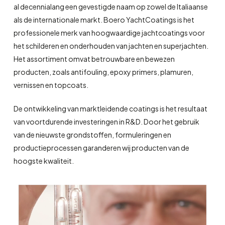
al decennialang een gevestigde naam op zowel de Italiaanse
als de internationale markt. Boero YachtCoatings is het
professionele merk van hoogwaardige jachtcoatings voor
het schilderen en onderhouden van jachten en superjachten.
Het assortiment omvat betrouwbare en bewezen
producten, zoals antifouling, epoxy primers, plamuren,
vernissen en topcoats.
De ontwikkeling van marktleidende coatings is het resultaat
van voortdurende investeringen in R&D. Door het gebruik
van de nieuwste grondstoffen, formuleringen en
productieprocessen garanderen wij producten van de
hoogste kwaliteit.