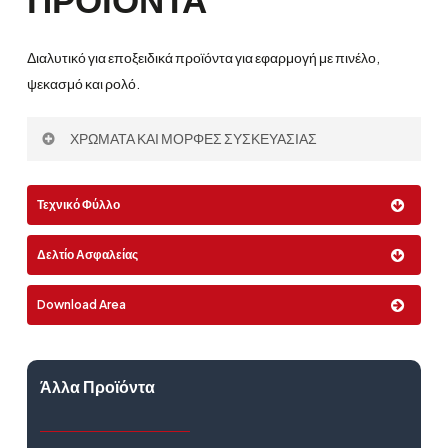
Διαλυτικό για εποξειδικά προϊόντα για εφαρμογή με πινέλο,
ψεκασμό και ρολό.
ΧΡΩΜΑΤΑ ΚΑΙ ΜΟΡΦΕΣ ΣΥΣΚΕΥΑΣΙΑΣ
Χρώμα:
Τεχνικό Φύλλο
Δελτίο Ασφαλείας
Μορφή:
Download Area
0,5 Lt
2,5 Lt
25 Lt
Άλλα Προϊόντα