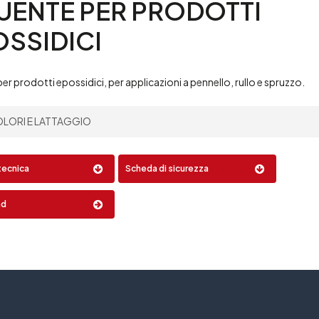
LUENTE
PER
PRODOTTI
OSSIDICI
per prodotti epossidici, per applicazioni a pennello, rullo e spruzzo.
LORI E LATTAGGIO
:
Lattaggio:
tecnica
Scheda di sicurezza
0,5 Lt
2,5 Lt
25 Lt
ad