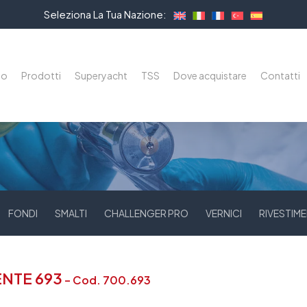
Seleziona La Tua Nazione:
mo
Prodotti
Superyacht
TSS
Dove acquistare
Contatti
FONDI
SMALTI
CHALLENGER PRO
VERNICI
RIVESTIME
ENTE 693
– Cod. 700.693