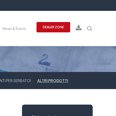
cerca
DEALER ZONE
News & Eventi
NTI PER SERBATOI
ALTRI PRODOTTI