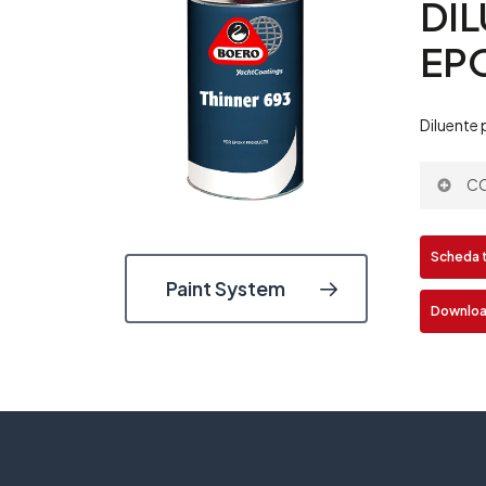
DI
EP
Diluente 
CO
Colore
Scheda 
Paint System
Downlo