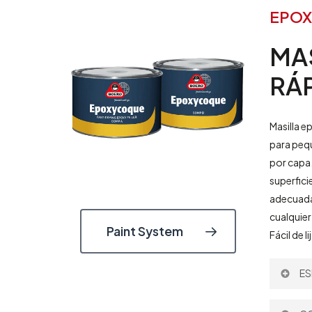
EPO
MA
RÁ
Masilla 
para peq
por capa.
superfici
adecuada
cualquie
Paint System
Fácil de 
ES