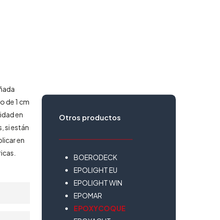
eñada
o de 1 cm
lidad en
Otros productos
, si están
icar en
icas.
BOERODECK
EPOLIGHT EU
EPOLIGHT WIN
EPOMAR
EPOXYCOQUE