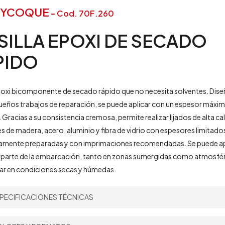
XYCOQUE
– Cod. 70F.260
SILLA
EPOXI
DE
SECADO
PIDO
epoxi bicomponente de secado rápido que no necesita solventes. Dis
ueños trabajos de reparación, se puede aplicar con un espesor máxim
 Gracias a su consistencia cremosa, permite realizar lijados de alta ca
es de madera, acero, aluminio y fibra de vidrio con espesores limitados
mente preparadas y con imprimaciones recomendadas. Se puede apl
r parte de la embarcación, tanto en zonas sumergidas como atmosfér
lijar en condiciones secas y húmedas.
PECIFICACIONES TÉCNICAS
2