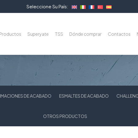
Seleccione Su País:
Productos
Superyate
TSS
Dónde comprar
Contactos
RIMACIONES DE ACABADO
ESMALTES DE ACABADO
CHALLEN
OTROS PRODUCTOS