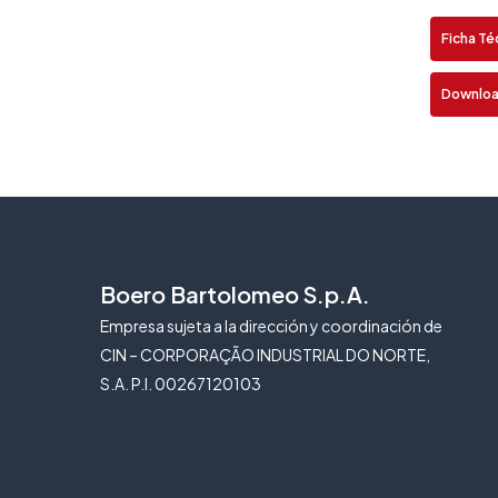
E
Ficha Té
Downloa
Boero Bartolomeo S.p.A.
Empresa sujeta a la dirección y coordinación de
CIN – CORPORAÇÃO INDUSTRIAL DO NORTE,
S.A. P.I. 00267120103