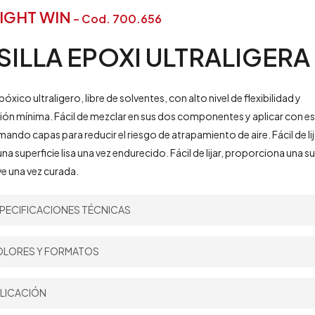
IGHT WIN
– Cod. 700.656
SILLA
EPOXI
ULTRALIGERA
óxico ultraligero, libre de solventes, con alto nivel de flexibilidad y
ón mínima. Fácil de mezclar en sus dos componentes y aplicar con e
rmando capas para reducir el riesgo de atrapamiento de aire. Fácil de li
na superficie lisa una vez endurecido. Fácil de lijar, proporciona una su
ave una vez curada.
PECIFICACIONES TÉCNICAS
endimiento Teórico:
2.000µm – 0,5 m
/l
|
8.000µm – 0,13 m
/l
LORES Y FORMATOS
2
2
iluyente:
693 – solo para limpieza del equipo
roporción de Mezcla por volumen:
2:1
Formato:
LICACIÓN