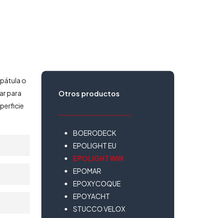
spátula o
jar para
Otros productos
perficie
BOERODECK
EPOLIGHT EU
EPOLIGHT WIN
EPOMAR
EPOXYCOQUE
EPOYACHT
STUCCO VELOX