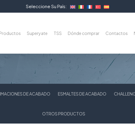
Seleccione Su País:
Productos
Superyate
TSS
Dónde comprar
Contactos
RIMACIONES DE ACABADO
ESMALTES DE ACABADO
CHALLEN
OTROS PRODUCTOS