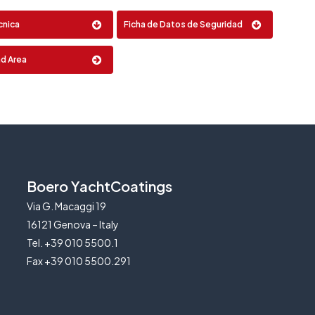
0.75 Lt
15 Lt
spátula
cnica
Ficha de Datos de Seguridad
d Area
Boero YachtCoatings
Via G. Macaggi 19
16121 Genova – Italy
Tel. +39 010 5500.1
Fax +39 010 5500.291