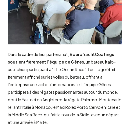
Dans le cadre de leur partenariat,
Boero YachtCoatings
soutient fièrement l’équipe de Gênes
, un bateau italo-
autrichien participant à “The Ocean Race”. Leur logo était
fièrement affiché sur les voiles du bateau, offrant à
l’entreprise une visibilité internationale. L’équipe Gênes
participera à des régates passionnantes autour du monde,
dont le Fastnet en Angleterre, la régate Palermo-Montecarlo
reliant l’Italie à Monaco, le Maxi Rolex Porto Cervo en Italie et
la Middle Sea Race, qui fait le tour de la Sicile, avec un départ
et une arrivée à Malte.