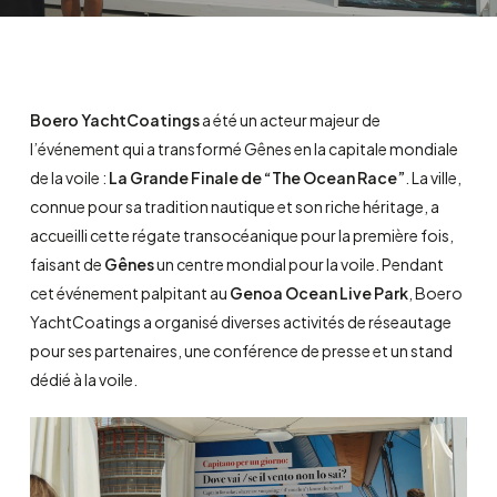
Boero YachtCoatings
a été un acteur majeur de
l’événement qui a transformé Gênes en la capitale mondiale
de la voile :
La
Grande Finale de “The Ocean Race”
. La ville,
connue pour sa tradition nautique et son riche héritage, a
accueilli cette régate transocéanique pour la première fois,
faisant de
Gênes
un centre mondial pour la voile. Pendant
cet événement palpitant au
Genoa Ocean Live Park
, Boero
YachtCoatings a organisé diverses activités de réseautage
pour ses partenaires, une conférence de presse et un stand
dédié à la voile.