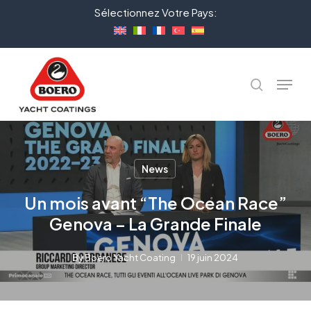
Skip
Sélectionnez Votre Pays:
to
Close
main
Menu
content
Menu
recherche
News
Un mois avant “The Ocean Race”
Genova – La Grande Finale
By
Boero Yacht Coating
19 juin 2024