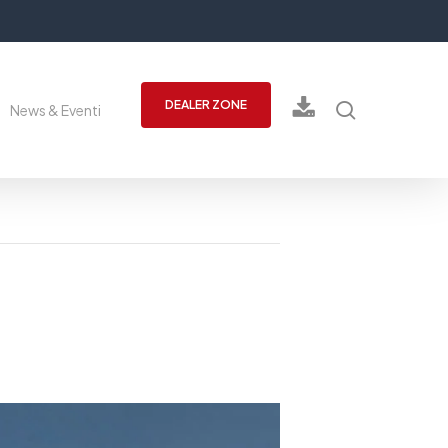
cerca
DEALER ZONE
News & Eventi