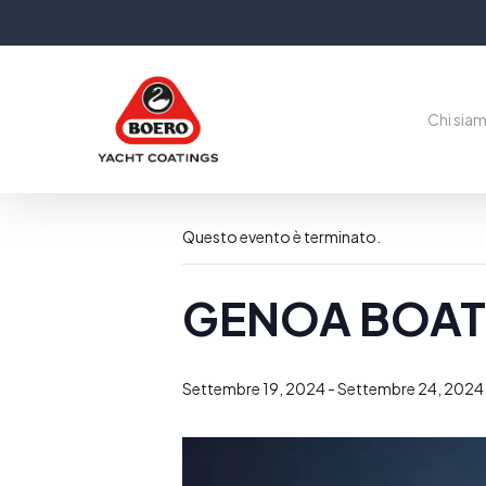
Skip
to
main
content
Chi sia
« Tutti gli Eventi
Questo evento è terminato.
GENOA BOA
Settembre 19, 2024
-
Settembre 24, 2024
Premi Invio per cercare o ESC per chiudere