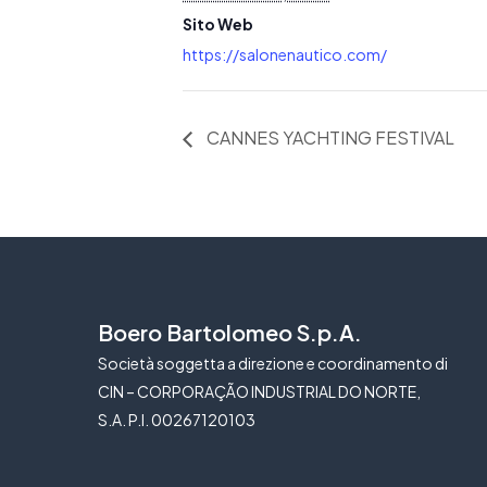
Sito Web
https://salonenautico.com/
CANNES YACHTING FESTIVAL
Boero Bartolomeo S.p.A.
Società soggetta a direzione e coordinamento di
CIN – CORPORAÇÃO INDUSTRIAL DO NORTE,
S.A. P.I. 00267120103