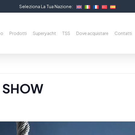
Seleziona La Tua Nazione:
mo
Prodotti
Superyacht
TSS
Dove acquistare
Contatti
T SHOW