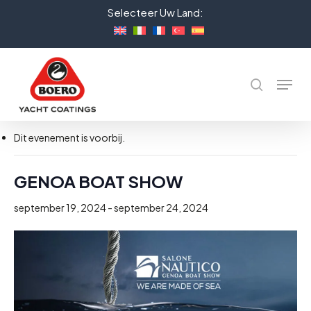
Skip
Selecteer Uw Land:
to
Close
main
Menu
content
Menu
Zoeken
« Alle Evenementen
Dit evenement is voorbij.
GENOA BOAT SHOW
september 19, 2024
-
september 24, 2024