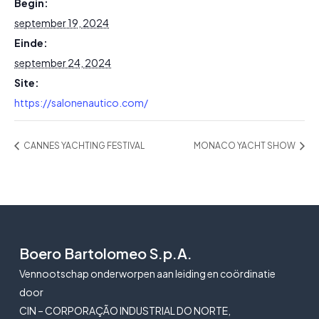
Begin:
september 19, 2024
Einde:
september 24, 2024
Site:
https://salonenautico.com/
CANNES YACHTING FESTIVAL
MONACO YACHT SHOW
Boero Bartolomeo S.p.A.
Vennootschap onderworpen aan leiding en coördinatie
door
CIN – CORPORAÇÃO INDUSTRIAL DO NORTE,