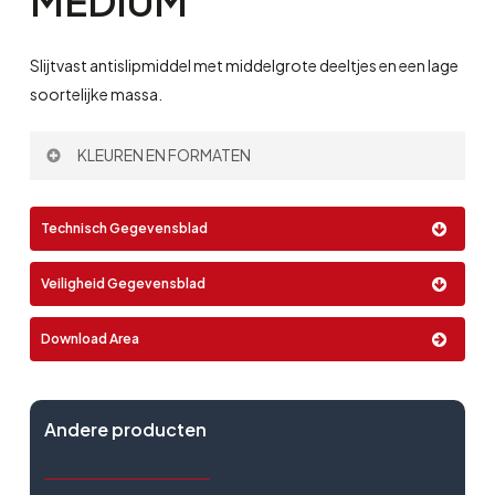
MEDIUM
Slijtvast antislipmiddel met middelgrote deeltjes en een lage
soortelijke massa.
KLEUREN EN FORMATEN
Kleur:
Technisch Gegevensblad
Veiligheid Gegevensblad
Formaat:
Download Area
0,15 Kg
Andere producten