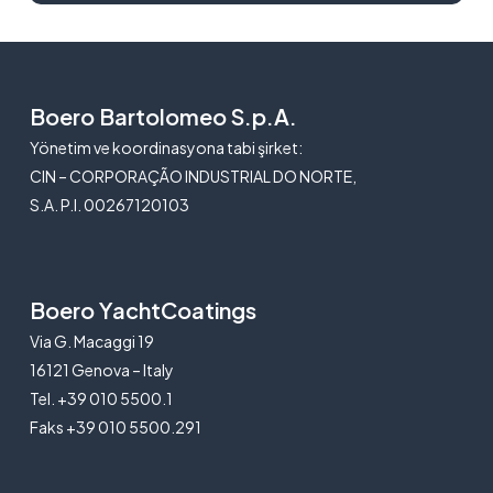
Boero Bartolomeo S.p.A.
Yönetim ve koordinasyona tabi şirket:
CIN – CORPORAÇÃO INDUSTRIAL DO NORTE,
S.A. P.I. 00267120103
Boero YachtCoatings
Via G. Macaggi 19
16121 Genova – Italy
Tel. +39 010 5500.1
Faks +39 010 5500.291