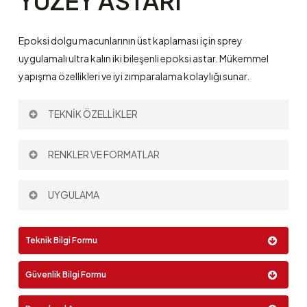
YÜZEY
ASTARI
Epoksi dolgu macunlarının üst kaplaması için sprey
uygulamalı ultra kalın iki bileşenli epoksi astar. Mükemmel
yapışma özellikleri ve iyi zımparalama kolaylığı sunar.
TEKNİK ÖZELLİKLER
Teorik Kaplama Oranı:
250 µm – 3 m
/l
RENKLER VE FORMATLAR
2
Tiner
: 693
Hacimsel Karışım Oranı:
3:1
Renk:
UYGULAMA
Sprey
Teknik Bilgi Formu
Airless
Format:
Güvenlik Bilgi Formu
4 Lt