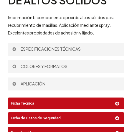
DE
ALTOS
SÓLIDOS
Imprimación bicomponente epoxi de altos sólidos para
recubrimiento de masillas. Aplicación mediante spray.
Excelentes propiedades de adhesión y lijado.
ESPECIFICACIONES TÉCNICAS
Rendimiento Teórico:
250 µm – 3 m
/l
COLORES Y FORMATOS
2
Diluyente:
693
Proporción de Mezcla por volumen:
3:1
Color:
APLICACIÓN
Spray
Ficha Técnica
Airless
Formato:
Ficha de Datos de Seguridad
4 Lt